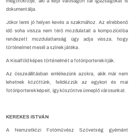
megörökítője, aki a képi valóságon túli igazságokat is
dokumentálja.
Jókor lenni jó helyen kevés a szakmához. Az elrebbenő
idő soha vissza nem térő mozdulatait a kompozícióba
rendezett mozdulatlanság úgy adja vissza, hogy
történelmet mesél a színek játéka.
A Kisalföld képes történelmét a fotóriporterek írják.
Az összeállításban emlékezünk azokra, akik már nem
lehetnek közöttünk, felidézzük az egykori és mai
fotóriporterek képeit, így köszöntve ünneplő városunkat.
KEREKES ISTVÁN
A Nemzetközi Fotóművész Szövetség gyémánt