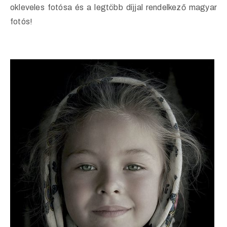
okleveles fotósa és a legtöbb díjjal rendelkező magyar
fotós!