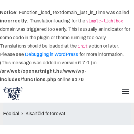
Notice
: Function _load_textdomain_just_in_time was called
incorrectly
. Translation loading for the
simple-lightbox
Főoldal
domain was triggered too early. This is usually an indicator for
some code in the plugin or theme running too early.
Történetünk
Translations should be loaded at the
action or later.
init
Tematikák
Please see
Debugging in WordPress
for more information.
(This message was added in version 6.7.0.) in
Támogatók
/srv/web/openartnight.hu/www/wp-
Összegzés
includes/functions.php
on line
6170
Kapcsolat
Főoldal
Kisalföld fotórovat