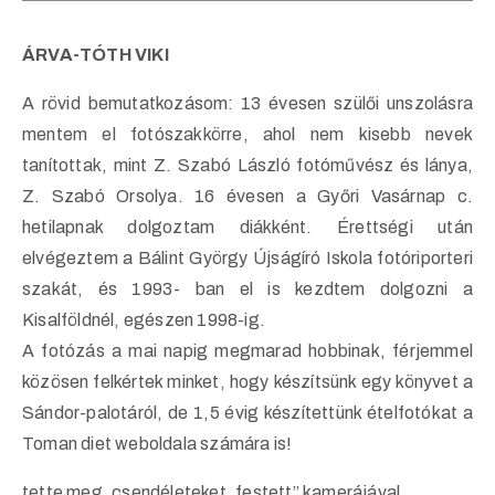
ÁRVA-TÓTH VIKI
A rövid bemutatkozásom: 13 évesen szülői unszolásra
mentem el fotószakkörre, ahol nem kisebb nevek
tanítottak, mint Z. Szabó László fotóművész és lánya,
Z. Szabó Orsolya. 16 évesen a Győri Vasárnap c.
hetilapnak dolgoztam diákként. Érettségi után
elvégeztem a Bálint György Újságíró Iskola fotóriporteri
szakát, és 1993- ban el is kezdtem dolgozni a
Kisalföldnél, egészen 1998-ig.
A fotózás a mai napig megmarad hobbinak, férjemmel
közösen felkértek minket, hogy készítsünk egy könyvet a
Sándor-palotáról, de 1,5 évig készítettünk ételfotókat a
Toman diet weboldala számára is!
tette meg, csendéleteket „festett” kamerájával.