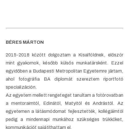
BÉRES MÁRTON
2015-2018 között dolgoztam a Kisalföldnek, először
mint gyakornok, később külsős munkatársként. Ezzel
egyidőben a Budapesti Metropolitan Egyetemre jártam,
ahol fotográfia BA diplomát szereztem riportfotó
specializáción.
Az egyetem mellett rengeteget tanultam a fotórovatban
a mentoraimtól, Edinától, Matyitól és Andrástól. Az
egyetemen a látásmódomat fejlesztették, kollégáimtól
pedig a mindennapi munkához szükséges trükköket,
kommunikációt sajátíthattam el.