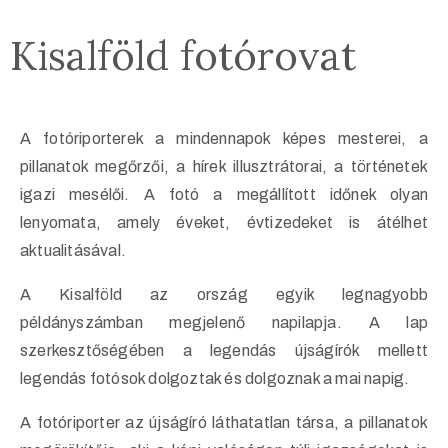
Kisalföld fotórovat
1(617)987-
6543
A fotóriporterek a mindennapok képes mesterei, a
info@museumwp.com
pillanatok megőrzői, a hírek illusztrátorai, a történetek
igazi mesélői. A fotó a megállított időnek olyan
lenyomata, amely éveket, évtizedeket is átélhet
aktualitásával.
Privacy
A Kisalföld az ország egyik legnagyobb
Policy
példányszámban megjelenő napilapja. A lap
/
szerkesztőségében a legendás újságírók mellett
Terms
legendás fotósok dolgoztak és dolgoznak a mai napig.
of
Use
A fotóriporter az újságíró láthatatlan társa, a pillanatok