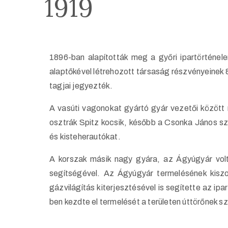
1919
1896-ban alapították meg a győri ipartörténe
alaptőkével létrehozott társaság részvényeinek 
tagjai jegyezték.
A vasúti vagonokat gyártó gyár vezetői között
osztrák Spitz kocsik, később a Csonka János sz
és kisteherautókat.
A korszak másik nagy gyára, az Ágyúgyár vol
segítségével. Az Ágyúgyár termelésének kiszol
gázvilágítás kiterjesztésével is segítette az ip
ben kezdte el termelését a területen úttörőnek 