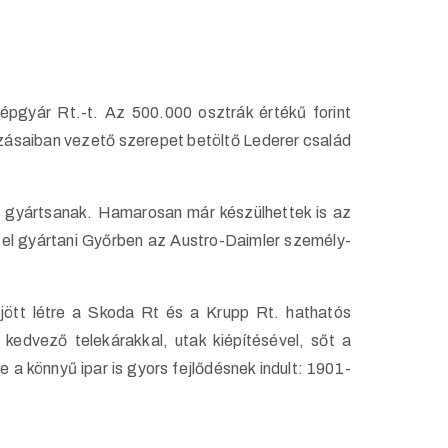
pgyár Rt.-t. Az 500.000 osztrák értékű forint
ozásaiban vezető szerepet betöltő Lederer család
s gyártsanak. Hamarosan már készülhettek is az
 el gyártani Győrben az Austro-Daimler személy-
ött létre a Skoda Rt és a Krupp Rt. hathatós
kedvező telekárakkal, utak kiépítésével, sőt a
 a könnyű ipar is gyors fejlődésnek indult: 1901-