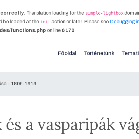
ncorrectly
. Translation loading for the
domain 
simple-lightbox
ld be loaded at the
action or later. Please see
Debugging i
init
des/functions.php
on line
6170
Főoldal
Történetünk
Temati
tása – 1896-1919
és a vasparipák vá