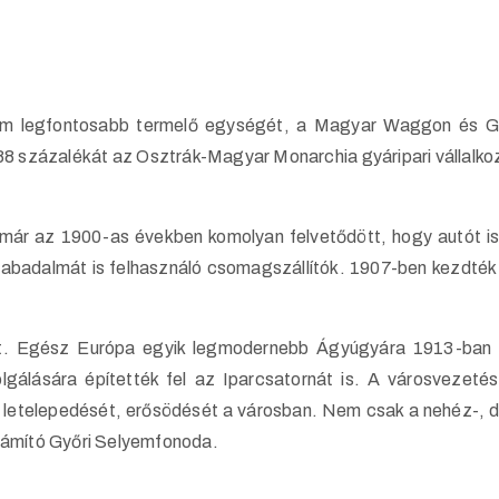
lem legfontosabb termelő egységét, a Magyar Waggon és Gé
88 százalékát az Osztrák-Magyar Monarchia gyáripari vállalk
 már az 1900-as években komolyan felvetődött, hogy autót i
abadalmát is felhasználó csomagszállítók. 1907-ben kezdték
t. Egész Európa egyik legmodernebb Ágyúgyára 1913-ban j
gálására építették fel az Iparcsatornát is. A városvezetés 
ar letelepedését, erősödését a városban. Nem csak a nehéz-, de
számító Győri Selyemfonoda.