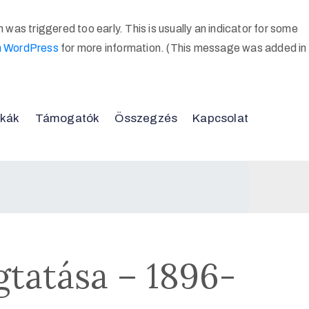
was triggered too early. This is usually an indicator for some
n WordPress
for more information. (This message was added in
kák
Támogatók
Összegzés
Kapcsolat
gtatása – 1896-