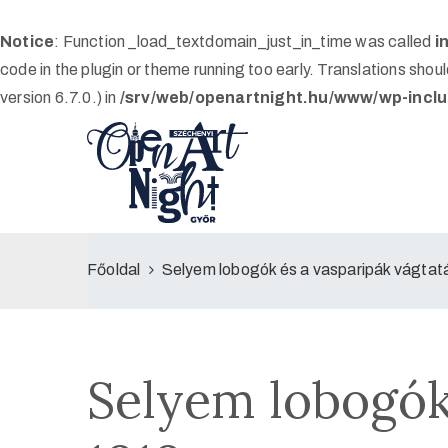
Notice
: Function _load_textdomain_just_in_time was called
i
code in the plugin or theme running too early. Translations shou
version 6.7.0.) in
/srv/web/openartnight.hu/www/wp-inclu
Főoldal
Selyem lobogók és a vasparipák vágta
Selyem lobogók 